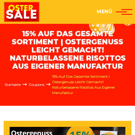
Direkt zum Inhalt
MENÜ
15% AUF DAS GESAMTE
SORTIMENT | OSTERGENUSS
LEICHT GEMACHT!
NATURBELASSENE RISOTTOS
AUS EIGENER MANUFAKTUR
Pfadnavigation
15% Auf Das Gesamte Sortiment |
Ostergenuss Leicht Gemacht!
Startseite
Coupons
Naturbelassene Risottos Aus Eigener
Manufaktur