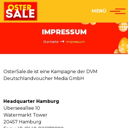
Direkt zum Inhalt
MENÜ
IMPRESSUM
Pfadnavigation
Startseite
Impressum
OsterSale.de ist eine Kampagne der DVM
Deutschlandvoucher Media GmbH
Headquarter Hamburg
Überseeallee 10
Watermarkt Tower
20457 Hamburg