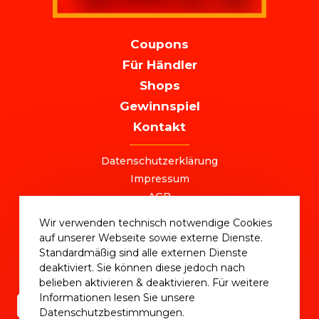
MAIN
Coupons
NAVIGATION
Für Händler
Shops
Gewinnspiel
Kontakt
FOOTER
Datenschutzerklärung
Impressum
AGB
+49 (0) 221 / 310 870 00
Wir verwenden technisch notwendige Cookies
ostersale@deutschlandvoucher.de
auf unserer Webseite sowie externe Dienste.
OSTER SALE 2025 – eine Kampagne der
Standardmäßig sind alle externen Dienste
DVM Deutschlandvoucher Media GmbH © 2025
deaktiviert. Sie können diese jedoch nach
belieben aktivieren & deaktivieren. Für weitere
Informationen lesen Sie unsere
Datenschutzbestimmungen.