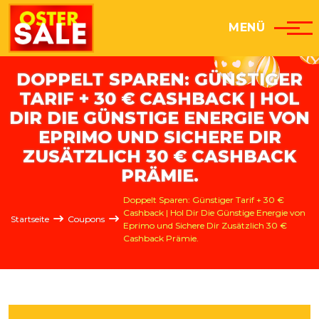
Direkt zum Inhalt
MENÜ
DOPPELT SPAREN: GÜNSTIGER
TARIF + 30 € CASHBACK | HOL
DIR DIE GÜNSTIGE ENERGIE VON
EPRIMO UND SICHERE DIR
ZUSÄTZLICH 30 € CASHBACK
PRÄMIE.
Pfadnavigation
Doppelt Sparen: Günstiger Tarif + 30 €
Cashback | Hol Dir Die Günstige Energie von
Startseite
Coupons
Eprimo und Sichere Dir Zusätzlich 30 €
Cashback Prämie.