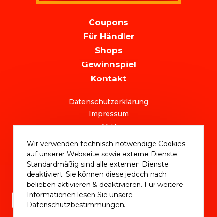
MAIN
Coupons
NAVIGATION
Für Händler
Shops
Gewinnspiel
Kontakt
FOOTER
Datenschutzerklärung
Impressum
AGB
+49 (0) 221 / 310 870 00
Wir verwenden technisch notwendige Cookies
ostersale@deutschlandvoucher.de
auf unserer Webseite sowie externe Dienste.
OSTER SALE 2025 – eine Kampagne der
Standardmäßig sind alle externen Dienste
DVM Deutschlandvoucher Media GmbH © 2025
deaktiviert. Sie können diese jedoch nach
belieben aktivieren & deaktivieren. Für weitere
Informationen lesen Sie unsere
Datenschutzbestimmungen.