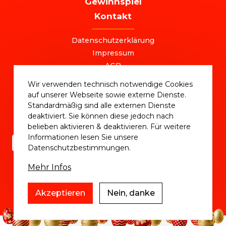
Gewinnspiel
Kontakt
FOOTER
Datenschutzerklärung
Impressum
AGB
+49 (0) 221 / 310 870 00
Wir verwenden technisch notwendige Cookies
ostersale@deutschlandvoucher.de
auf unserer Webseite sowie externe Dienste.
OSTER SALE 2025 – eine Kampagne der
Standardmäßig sind alle externen Dienste
DVM Deutschlandvoucher Media GmbH © 2025
deaktiviert. Sie können diese jedoch nach
belieben aktivieren & deaktivieren. Für weitere
Informationen lesen Sie unsere
Datenschutzbestimmungen.
Mehr Infos
Akzeptieren
Nein, danke